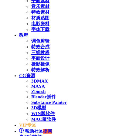
平面素材
音乐素材
特效素材
材质贴图
电影资料
字体下载
教程
调色剪辑
特效合成
三维教程
平面设计
摄影摄像
特效解析
CG资源
3DMAX
MAYA
Zbursh
Blender插件
Substance Painter
3D模型
WIN版软件
MAC版软件
VIP专区
帮助社区
提问