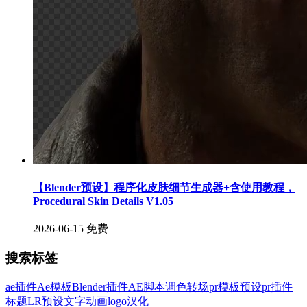
【Blender预设】程序化皮肤细节生成器+含使用教程，
Procedural Skin Details V1.05
2026-06-15
免费
搜索标签
ae插件
Ae模板
Blender插件
AE脚本
调色
转场
pr模板
预设
pr插件
标题
LR预设
文字
动画
logo
汉化