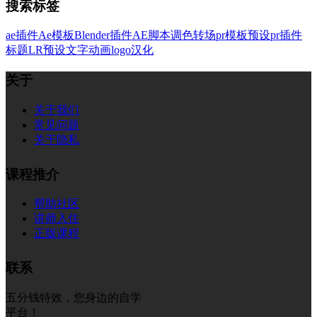
搜索标签
ae插件
Ae模板
Blender插件
AE脚本
调色
转场
pr模板
预设
pr插件
标题
LR预设
文字
动画
logo
汉化
关于
关于我们
常见问题
关于隐私
课程推介
帮助社区
讲师入住
正版课程
联系
五分钱特效，您身边的自学
平台！