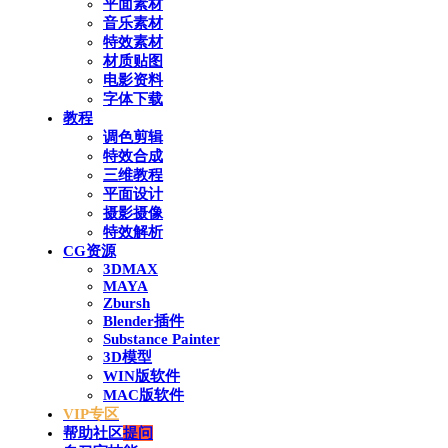
平面素材
音乐素材
特效素材
材质贴图
电影资料
字体下载
教程
调色剪辑
特效合成
三维教程
平面设计
摄影摄像
特效解析
CG资源
3DMAX
MAYA
Zbursh
Blender插件
Substance Painter
3D模型
WIN版软件
MAC版软件
VIP专区
帮助社区
提问