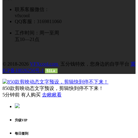
联系客服微信：
vfxcool
QQ客服：3169811060
工作时间：周一至周
五10—21点
© 2018-2026
VFXcool.com
五分钱特效，您身边的自学平台
冀
ICP备18026256号-1
51La
850款剪映动态文字预设，剪辑快到停不下来！
5分钟前 有人购买
去瞅瞅看
升级VIP
每日签到