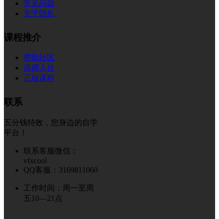
常见问题
关于隐私
课程推介
帮助社区
讲师入住
正版课程
联系
五分钱特效，您身边的自学
平台！
联系客服微信：
vfxcool
QQ客服：3169811060
工作时间：周一至周
五10—21点