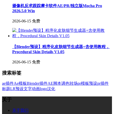
摄像机反求跟踪摩卡软件AE/PR/独立版Mocha Pro
2026.5.0 Win
2026-06-15
免费
【Blender预设】程序化皮肤细节生成器+含使用教程，
Procedural Skin Details V1.05
2026-06-15
免费
搜索标签
ae插件
Ae模板
Blender插件
AE脚本
调色
转场
pr模板
预设
pr插件
标题
LR预设
文字
动画
logo
汉化
关于
关于我们