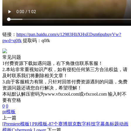
链接：
https://pan.baidu.com/s/12983HliXHsEDsm6pubuyVw?
pwd=q0fk
提取码：q0fk
常见问题
1付费资源下载如遇问题，右下角微信联系客服！
2.本站非常重视知识产权，如有侵犯任何第三方合法权益，请
及时联系我们将删除相关文章！
3.由于客服精力有限，只针对回答付费资源遇到的问题，免费
资源问题还请您自行解决，希望理解！
本站默认解压密码为www.vfxcool.com或vfxcool.com 输入时不
要有空格
0
0
pr模板
上一篇
[Premiere模板] PR模板-87个赛博朋克数字科技字幕条标题动画
模板Cyberpunk Lower
下一篇