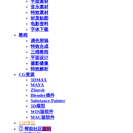
平面素材
音乐素材
特效素材
材质贴图
电影资料
字体下载
教程
调色剪辑
特效合成
三维教程
平面设计
摄影摄像
特效解析
CG资源
3DMAX
MAYA
Zbursh
Blender插件
Substance Painter
3D模型
WIN版软件
MAC版软件
VIP专区
帮助社区
提问