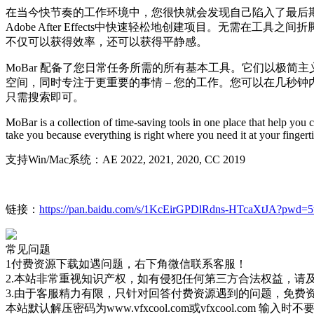
在当今快节奏的工作环境中，您很快就会发现自己陷入了最后期
Adob​​e After Effects中快速轻松地创建项目。
不仅可以获得效率，还可以获得平静感。
MoBar 配备了您日常任务所需的所有基本工具。它们以极简
空间，同时专注于更重要的事情 – 您的工作。您可以在几秒钟内搜
只需搜索即可。
MoBar is a collection of time-saving tools in one place that help you 
take you because everything is right where you need it at your fingerti
支持Win/Mac系统：AE 2022, 2021, 2020, CC 2019
链接：
https://pan.baidu.com/s/1KcEirGPDlRdns-HTcaXtJA?pwd=5
常见问题
1付费资源下载如遇问题，右下角微信联系客服！
2.本站非常重视知识产权，如有侵犯任何第三方合法权益，请
3.由于客服精力有限，只针对回答付费资源遇到的问题，免费
本站默认解压密码为www.vfxcool.com或vfxcool.com 输入时