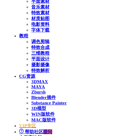
平面素材
音乐素材
特效素材
材质贴图
电影资料
字体下载
教程
调色剪辑
特效合成
三维教程
平面设计
摄影摄像
特效解析
CG资源
3DMAX
MAYA
Zbursh
Blender插件
Substance Painter
3D模型
WIN版软件
MAC版软件
VIP专区
帮助社区
提问