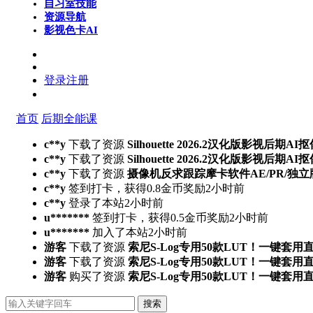
自习室
技能
资源导航
影视色卡
AI
登录
注册
首页
后期全能课
c**y
下载了资源
Silhouette 2026.2汉化版影视后
c**y
下载了资源
Silhouette 2026.2汉化版影视后
c**y
下载了资源
摄像机反求跟踪摩卡软件AE/PR/独立版Mocha
c**y
签到打卡，获得0.8金币奖励
2小时前
c**y
登录了本站
2小时前
u*******
签到打卡，获得0.5金币奖励
2小时前
u*******
加入了本站
2小时前
游客
下载了资源
索尼S-Log专用50款LUT！一键套用
游客
下载了资源
索尼S-Log专用50款LUT！一键套用
游客
购买了资源
索尼S-Log专用50款LUT！一键套用
搜索