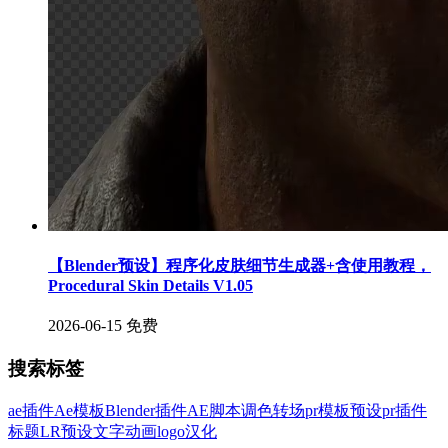
【Blender预设】程序化皮肤细节生成器+含使用教程，
Procedural Skin Details V1.05
2026-06-15
免费
搜索标签
ae插件
Ae模板
Blender插件
AE脚本
调色
转场
pr模板
预设
pr插件
标题
LR预设
文字
动画
logo
汉化