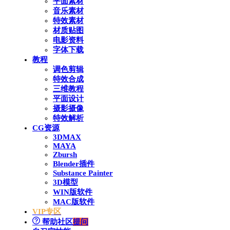
平面素材
音乐素材
特效素材
材质贴图
电影资料
字体下载
教程
调色剪辑
特效合成
三维教程
平面设计
摄影摄像
特效解析
CG资源
3DMAX
MAYA
Zbursh
Blender插件
Substance Painter
3D模型
WIN版软件
MAC版软件
VIP专区
帮助社区
提问