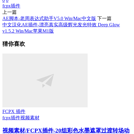
0
0
fcpx插件
上一篇
AE脚本-老周表达式助手V5.0 Win/Mac中文版
下一篇
中文汉化AE插件-漂亮真实高级辉光发光特效 Deep Glow
v1.5.2 Win/Mac苹果M1版
猜你喜欢
FCPX 插件
fcpx插件
视频素材
视频素材/FCPX插件-20组彩色水墨遮罩过渡转场动