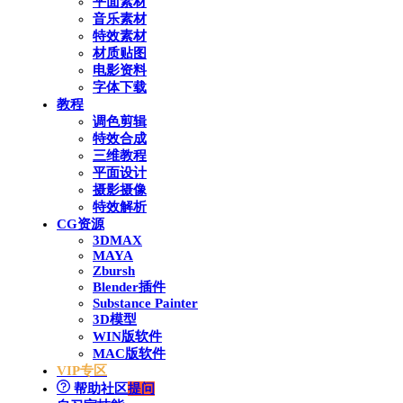
平面素材
音乐素材
特效素材
材质贴图
电影资料
字体下载
教程
调色剪辑
特效合成
三维教程
平面设计
摄影摄像
特效解析
CG资源
3DMAX
MAYA
Zbursh
Blender插件
Substance Painter
3D模型
WIN版软件
MAC版软件
VIP专区
帮助社区
提问