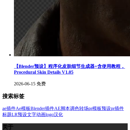
【Blender预设】程序化皮肤细节生成器+含使用教程，
Procedural Skin Details V1.05
2026-06-15
免费
搜索标签
ae插件
Ae模板
Blender插件
AE脚本
调色
转场
pr模板
预设
pr插件
标题
LR预设
文字
动画
logo
汉化
关于