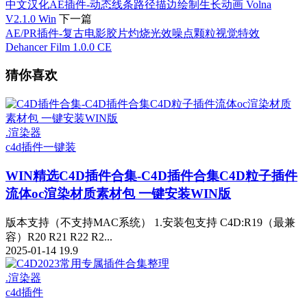
中文汉化AE插件-动态线条路径描边绘制生长动画 Volna
V2.1.0 Win
下一篇
AE/PR插件-复古电影胶片灼烧光效噪点颗粒视觉特效
Dehancer Film 1.0.0 CE
猜你喜欢
.渲染器
c4d插件一键装
WIN精选
C4D插件合集-C4D插件合集C4D粒子插件
流体oc渲染材质素材包 一键安装WIN版
版本支持（不支持MAC系统） 1.安装包支持 C4D:R19（最兼
容）R20 R21 R22 R2...
2025-01-14
19.9
.渲染器
c4d插件