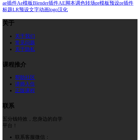
ae插件
Ae模板
Blender插件
AE脚本
调色
转场
pr模板
预设
pr插件
标题
LR预设
文字
动画
logo
汉化
关于
关于我们
常见问题
关于隐私
课程推介
帮助社区
讲师入住
正版课程
联系
五分钱特效，您身边的自学
平台！
联系客服微信：