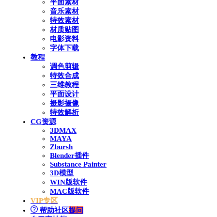
平面素材
音乐素材
特效素材
材质贴图
电影资料
字体下载
教程
调色剪辑
特效合成
三维教程
平面设计
摄影摄像
特效解析
CG资源
3DMAX
MAYA
Zbursh
Blender插件
Substance Painter
3D模型
WIN版软件
MAC版软件
VIP专区
帮助社区
提问