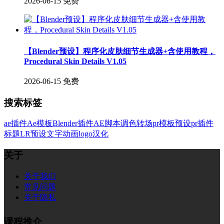
2026-06-15
免费
【Blender预设】程序化皮肤细节生成器+含使用教程，
Procedural Skin Details V1.05
2026-06-15
免费
搜索标签
ae插件
Ae模板
Blender插件
AE脚本
调色
转场
pr模板
预设
pr插件
标题
LR预设
文字
动画
logo
汉化
关于
关于我们
常见问题
关于隐私
课程推介