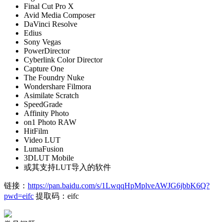
Final Cut Pro X
Avid Media Composer
DaVinci Resolve
Edius
Sony Vegas
PowerDirector
Cyberlink Color Director
Capture One
The Foundry Nuke
Wondershare Filmora
Asimilate Scratch
SpeedGrade
Affinity Photo
on1 Photo RAW
HitFilm
Video LUT
LumaFusion
3DLUT Mobile
或其支持LUT导入的软件
链接：
https://pan.baidu.com/s/1LwqqHpMplveAWJG6jbbK6Q?
pwd=eifc
提取码：eifc