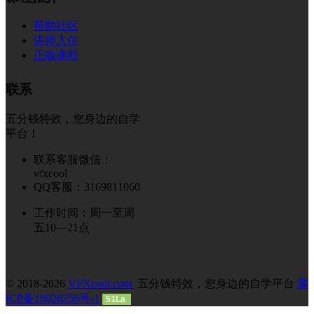
帮助社区
讲师入住
正版课程
联系
五分钱特效，您身边的自学
平台！
联系客服微信：
vfxcool
QQ客服：3169811060
工作时间：周一至周
五10—21点
© 2018-2026
VFXcool.com
五分钱特效，您身边的自学平台
冀
ICP备18026256号-1
51La