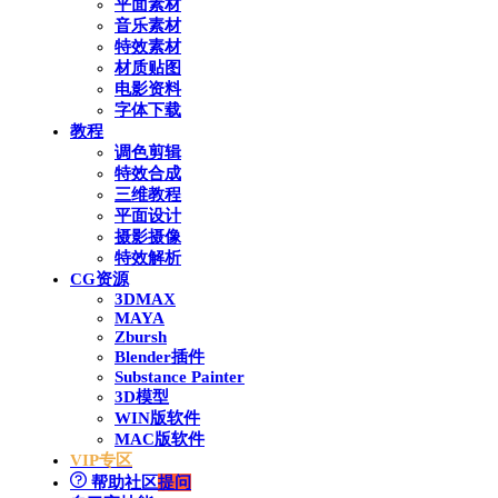
平面素材
音乐素材
特效素材
材质贴图
电影资料
字体下载
教程
调色剪辑
特效合成
三维教程
平面设计
摄影摄像
特效解析
CG资源
3DMAX
MAYA
Zbursh
Blender插件
Substance Painter
3D模型
WIN版软件
MAC版软件
VIP专区
帮助社区
提问