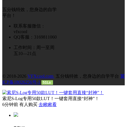
五分钱特效，您身边的自学
平台！
联系客服微信：
vfxcool
QQ客服：3169811060
工作时间：周一至周
五10—21点
© 2018-2026
VFXcool.com
五分钱特效，您身边的自学平台
冀
ICP备18026256号-1
51La
索尼S-Log专用50款LUT！一键套用直接“封神”！
6分钟前 有人购买
去瞅瞅看