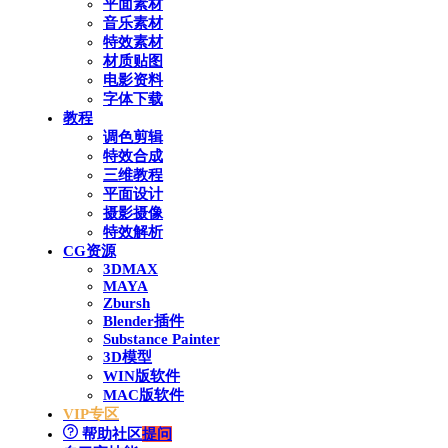
平面素材
音乐素材
特效素材
材质贴图
电影资料
字体下载
教程
调色剪辑
特效合成
三维教程
平面设计
摄影摄像
特效解析
CG资源
3DMAX
MAYA
Zbursh
Blender插件
Substance Painter
3D模型
WIN版软件
MAC版软件
VIP专区
帮助社区
提问