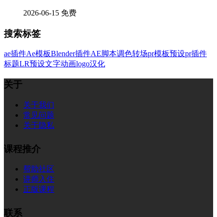
2026-06-15
免费
搜索标签
ae插件
Ae模板
Blender插件
AE脚本
调色
转场
pr模板
预设
pr插件
标题
LR预设
文字
动画
logo
汉化
关于
关于我们
常见问题
关于隐私
课程推介
帮助社区
讲师入住
正版课程
联系