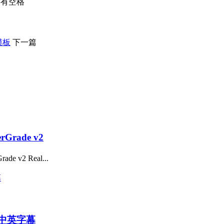
不要有空格
模板
下一篇
Grade v2
 v2 Real...
点-中英字幕