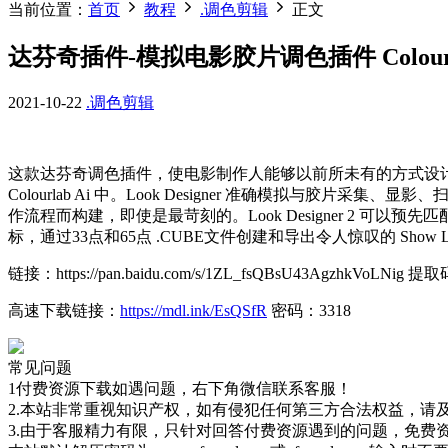
当前位置：
首页
教程
.调色剪辑
正文
达芬奇插件-模拟电影胶片调色插件 Colourlab.ai 
2021-10-22
.调色剪辑
这款达芬奇调色插件，使电影制作人能够以前所未有的方式设计
Colourlab Ai 中。Look Designer 准确模拟与
作流程而构建，即使是最苛刻的。Look Designer 2 可以预先匹
标，通过33点和65点 .CUBE文件创建和导出令人惊叹的 Sho
链接：https://pan.baidu.com/s/1ZL_fsQBsU43AgzhkVoLNig 提
高速下载链接：
https://mdl.ink/EsQSfR
密码：3318
常见问题
1付费资源下载如遇问题，右下角微信联系客服！
2.本站非常重视知识产权，如有侵犯任何第三方合法权益，请
3.由于客服精力有限，只针对回答付费资源遇到的问题，免费