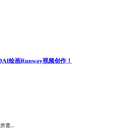
DAI绘画Runway视频创作！
需...