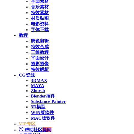
平面素材
音乐素材
特效素材
材质贴图
电影资料
字体下载
教程
调色剪辑
特效合成
三维教程
平面设计
摄影摄像
特效解析
CG资源
3DMAX
MAYA
Zbursh
Blender插件
Substance Painter
3D模型
WIN版软件
MAC版软件
VIP专区
帮助社区
提问