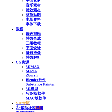
平面素材
音乐素材
特效素材
材质贴图
电影资料
字体下载
教程
调色剪辑
特效合成
三维教程
平面设计
摄影摄像
特效解析
CG资源
3DMAX
MAYA
Zbursh
Blender插件
Substance Painter
3D模型
WIN版软件
MAC版软件
VIP专区
帮助社区
提问