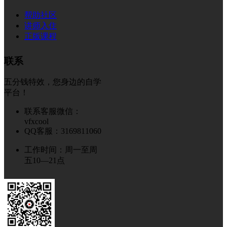
帮助社区
讲师入住
正版课程
联系
五分钱特效，您身边的自学
平台！
联系客服微信：
vfxcool
QQ客服：3169811060
工作时间：周一至周
五10—21点