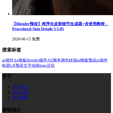
【Blender预设】程序化皮肤细节生成器+含使用教程，
Procedural Skin Details V1.05
2026-06-15
免费
搜索标签
ae插件
Ae模板
Blender插件
AE脚本
调色
转场
pr模板
预设
pr插件
标题
LR预设
文字
动画
logo
汉化
关于
关于我们
常见问题
关于隐私
课程推介