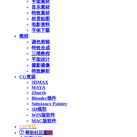
平面素材
音乐素材
特效素材
材质贴图
电影资料
字体下载
教程
调色剪辑
特效合成
三维教程
平面设计
摄影摄像
特效解析
CG资源
3DMAX
MAYA
Zbursh
Blender插件
Substance Painter
3D模型
WIN版软件
MAC版软件
VIP专区
帮助社区
提问