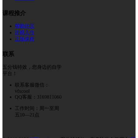
课程推介
帮助社区
讲师入住
正版课程
联系
五分钱特效，您身边的自学
平台！
联系客服微信：
vfxcool
QQ客服：3169811060
工作时间：周一至周
五10—21点