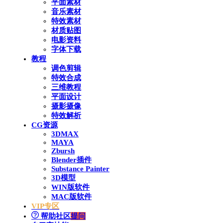
平面素材
音乐素材
特效素材
材质贴图
电影资料
字体下载
教程
调色剪辑
特效合成
三维教程
平面设计
摄影摄像
特效解析
CG资源
3DMAX
MAYA
Zbursh
Blender插件
Substance Painter
3D模型
WIN版软件
MAC版软件
VIP专区
帮助社区
提问