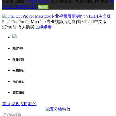
© 2018-2026
VFXcool.com
五分钱特效，您身边的自学平台
冀
ICP备18026256号-1
51La
Final Cut Pro for Mac(fcpx专业视频后期制作) v11.1.1中文版
5分钟前 有人购买
去瞅瞅看
升级VIP
每日签到
全屏浏览
夜间模式
返回顶部
首页
发现
VIP
我的