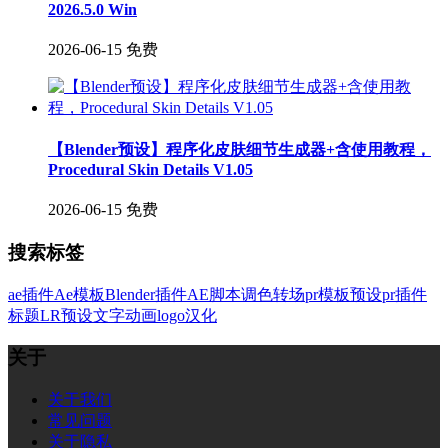
2026.5.0 Win
2026-06-15
免费
【Blender预设】程序化皮肤细节生成器+含使用教程，
Procedural Skin Details V1.05
2026-06-15
免费
搜索标签
ae插件
Ae模板
Blender插件
AE脚本
调色
转场
pr模板
预设
pr插件
标题
LR预设
文字
动画
logo
汉化
关于
关于我们
常见问题
关于隐私