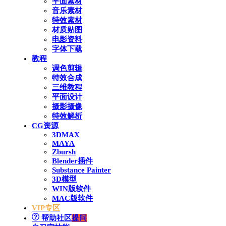
平面素材
音乐素材
特效素材
材质贴图
电影资料
字体下载
教程
调色剪辑
特效合成
三维教程
平面设计
摄影摄像
特效解析
CG资源
3DMAX
MAYA
Zbursh
Blender插件
Substance Painter
3D模型
WIN版软件
MAC版软件
VIP专区
帮助社区
提问