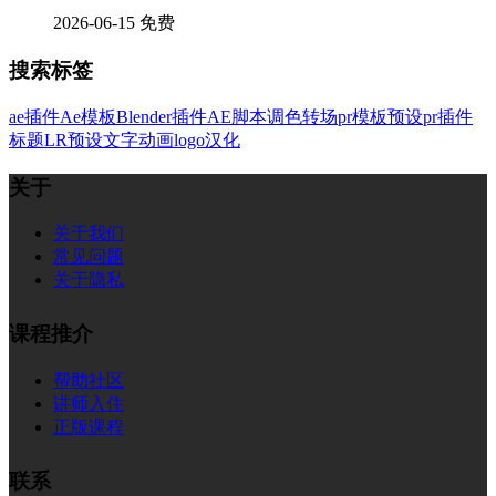
2026-06-15
免费
搜索标签
ae插件
Ae模板
Blender插件
AE脚本
调色
转场
pr模板
预设
pr插件
标题
LR预设
文字
动画
logo
汉化
关于
关于我们
常见问题
关于隐私
课程推介
帮助社区
讲师入住
正版课程
联系