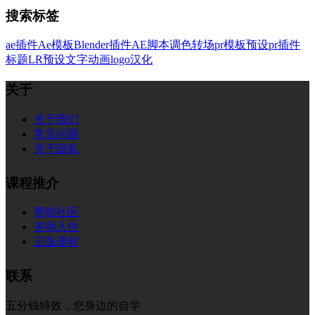
搜索标签
ae插件
Ae模板
Blender插件
AE脚本
调色
转场
pr模板
预设
pr插件
标题
LR预设
文字
动画
logo
汉化
关于
关于我们
常见问题
关于隐私
课程推介
帮助社区
讲师入住
正版课程
联系
五分钱特效，您身边的自学