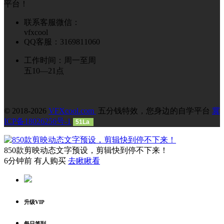
平台！
联系客服微信：
vfxcool
QQ客服：3169811060
工作时间：周一至周
五10—21点
© 2018-2026
VFXcool.com
五分钱特效，您身边的自学平台
冀
ICP备18026256号-1
51La
850款剪映动态文字预设，剪辑快到停不下来！
6分钟前 有人购买
去瞅瞅看
升级VIP
每日签到