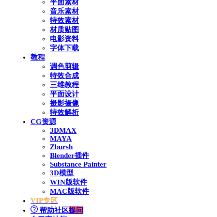
平面素材
音乐素材
特效素材
材质贴图
电影资料
字体下载
教程
调色剪辑
特效合成
三维教程
平面设计
摄影摄像
特效解析
CG资源
3DMAX
MAYA
Zbursh
Blender插件
Substance Painter
3D模型
WIN版软件
MAC版软件
VIP专区
帮助社区
提问