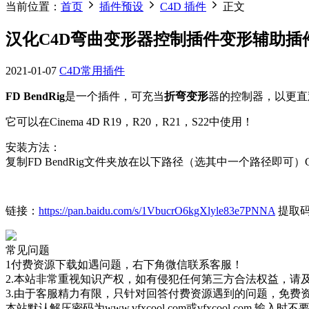
当前位置：
首页
插件预设
C4D 插件
正文
汉化C4D弯曲变形器控制插件变形辅助插件 FD 
2021-01-07
C4D常用插件
FD BendRig
是一个插件，可充当
折弯变形
器的控制器，以更直
它可以在Cinema 4D R19，R20，R21，S22中使用！
安装方法：
复制FD BendRig文件夹放在以下路径（选其中一个路径即可）C：\ Program 
链接：
https://pan.baidu.com/s/1VbucrO6kgXlyle83e7PNNA
提取码
常见问题
1付费资源下载如遇问题，右下角微信联系客服！
2.本站非常重视知识产权，如有侵犯任何第三方合法权益，请
3.由于客服精力有限，只针对回答付费资源遇到的问题，免费
本站默认解压密码为www.vfxcool.com或vfxcool.com 输入时