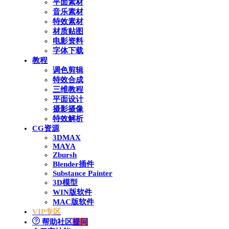
平面素材
音乐素材
特效素材
材质贴图
电影资料
字体下载
教程
调色剪辑
特效合成
三维教程
平面设计
摄影摄像
特效解析
CG资源
3DMAX
MAYA
Zbursh
Blender插件
Substance Painter
3D模型
WIN版软件
MAC版软件
VIP专区
帮助社区
提问