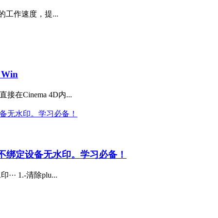
 中的工作速度，提...
 Win
在Cinema 4D内...
显卡不绑定设备无水印。学习必备！
.-清除plu...