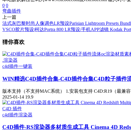
0
0
弯曲插件
上一篇
法式灰巴黎时尚人像调色LR预设Parisian Lightroom Presets Bundl
VSCO胶片预设|柯达Portra 800 LR预设/手机APP滤镜 Kodak Portra Li
猜你喜欢
.渲染器
c4d插件一键装
WIN精选
C4D插件合集-C4D插件合集C4D粒子插件
版本支持（不支持MAC系统） 1.安装包支持 C4D:R19（最兼容）R20 
2025-01-14
19.9
C4D 插件
c4d插件
渲染器
C4D插件-RS渲染器多材质生成工具 Cinema 4D Redshift Mul