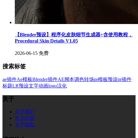
【Blender预设】程序化皮肤细节生成器+含使用教程，
Procedural Skin Details V1.05
2026-06-15
免费
搜索标签
ae插件
Ae模板
Blender插件
AE脚本
调色
转场
pr模板
预设
pr插件
标题
LR预设
文字
动画
logo
汉化
关于
关于我们
常见问题
关于隐私