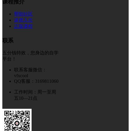
课程推介
帮助社区
讲师入住
正版课程
联系
五分钱特效，您身边的自学
平台！
联系客服微信：
vfxcool
QQ客服：3169811060
工作时间：周一至周
五10—21点