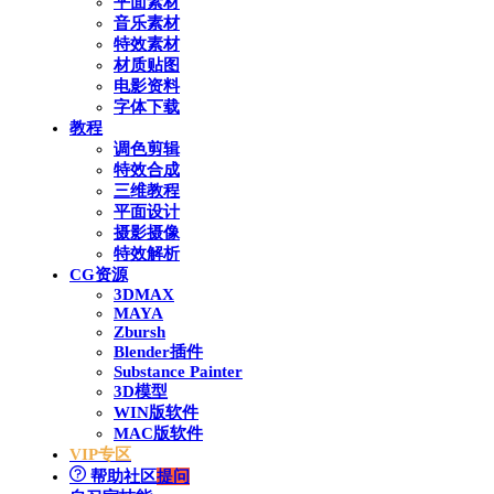
平面素材
音乐素材
特效素材
材质贴图
电影资料
字体下载
教程
调色剪辑
特效合成
三维教程
平面设计
摄影摄像
特效解析
CG资源
3DMAX
MAYA
Zbursh
Blender插件
Substance Painter
3D模型
WIN版软件
MAC版软件
VIP专区
帮助社区
提问