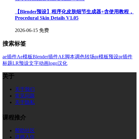
【Blender预设】程序化皮肤细节生成器+含使用教程，
Procedural Skin Details V1.05
2026-06-15
免费
搜索标签
ae插件
Ae模板
Blender插件
AE脚本
调色
转场
pr模板
预设
pr插件
标题
LR预设
文字
动画
logo
汉化
关于
关于我们
常见问题
关于隐私
课程推介
帮助社区
讲师入住