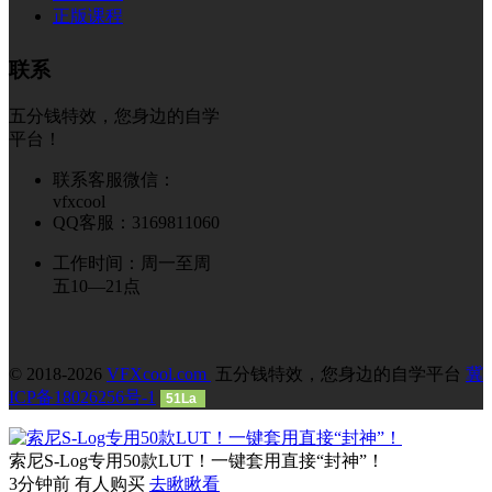
正版课程
联系
五分钱特效，您身边的自学
平台！
联系客服微信：
vfxcool
QQ客服：3169811060
工作时间：周一至周
五10—21点
© 2018-2026
VFXcool.com
五分钱特效，您身边的自学平台
冀
ICP备18026256号-1
51La
索尼S-Log专用50款LUT！一键套用直接“封神”！
3分钟前 有人购买
去瞅瞅看