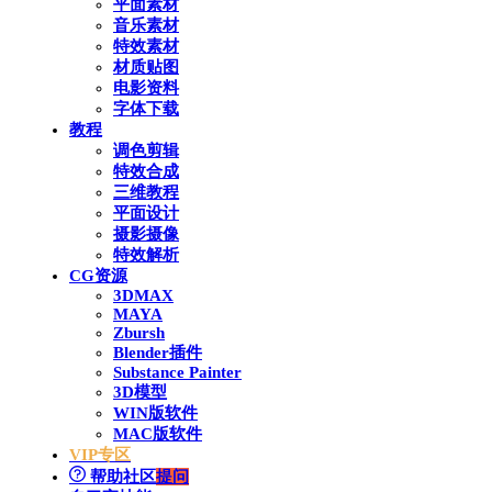
平面素材
音乐素材
特效素材
材质贴图
电影资料
字体下载
教程
调色剪辑
特效合成
三维教程
平面设计
摄影摄像
特效解析
CG资源
3DMAX
MAYA
Zbursh
Blender插件
Substance Painter
3D模型
WIN版软件
MAC版软件
VIP专区
帮助社区
提问