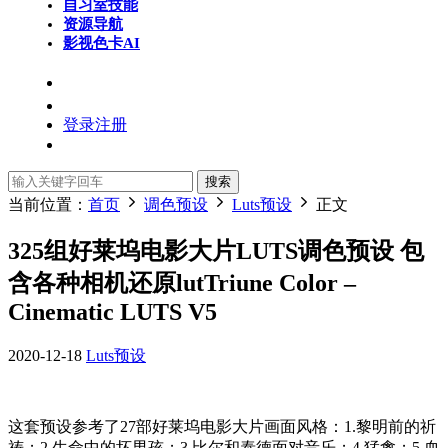
自习室
技能
资源导航
影视色卡
AI
登录
注册
搜索
当前位置：
首页
调色预设
Luts预设
正文
325组好莱坞电影大片LUTS调色预设 包
含各种相机还原lutTriune Color –
Cinematic LUTS V5
2020-12-18
Luts预设
这套预设参考了27部好莱坞电影大片画面风格：1.黎明前的祈
祷；2.生命中的坏男孩；3.比尔和泰德面对音乐；4.猛禽；5.血