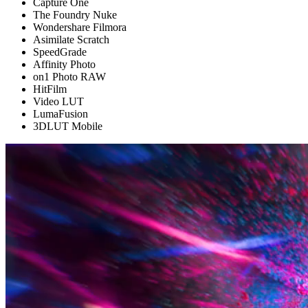
Capture One
The Foundry Nuke
Wondershare Filmora
Asimilate Scratch
SpeedGrade
Affinity Photo
on1 Photo RAW
HitFilm
Video LUT
LumaFusion
3DLUT Mobile