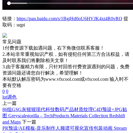
链接：
https://pan.baidu.com/s/1BgjHd0oU6HVJK4xi4R0vRQ
提
取码：uqpi
常见问题
1付费资源下载如遇问题，右下角微信联系客服！
2.本站非常重视知识产权，如有侵犯任何第三方合法权益，请
及时联系我们将删除相关文章！
3.由于客服精力有限，只针对回答付费资源遇到的问题，免费
资源问题还请您自行解决，希望理解！
本站默认解压密码为www.vfxcool.com或vfxcool.com 输入时不
要有空格
0
0
lut
调色
上一篇
86组GSG灰猩猩现代科技数码产品材质纹理C4D预设+JPG贴
图 Greyscalegorilla – TechProducts Materials Collection Redshift
and Maps
下一篇
PR预设/AE模板-音乐制作人频谱可视化宣传包装动画 Stream