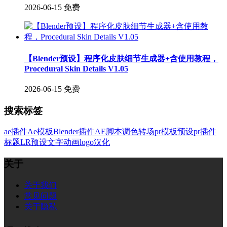
2026-06-15
免费
【Blender预设】程序化皮肤细节生成器+含使用教程，
Procedural Skin Details V1.05
2026-06-15
免费
搜索标签
ae插件
Ae模板
Blender插件
AE脚本
调色
转场
pr模板
预设
pr插件
标题
LR预设
文字
动画
logo
汉化
关于
关于我们
常见问题
关于隐私