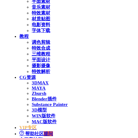
平面素材
音乐素材
特效素材
材质贴图
电影资料
字体下载
教程
调色剪辑
特效合成
三维教程
平面设计
摄影摄像
特效解析
CG资源
3DMAX
MAYA
Zbursh
Blender插件
Substance Painter
3D模型
WIN版软件
MAC版软件
VIP专区
帮助社区
提问