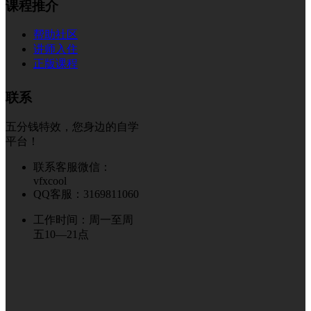
课程推介
帮助社区
讲师入住
正版课程
联系
五分钱特效，您身边的自学
平台！
联系客服微信：
vfxcool
QQ客服：3169811060
工作时间：周一至周
五10—21点