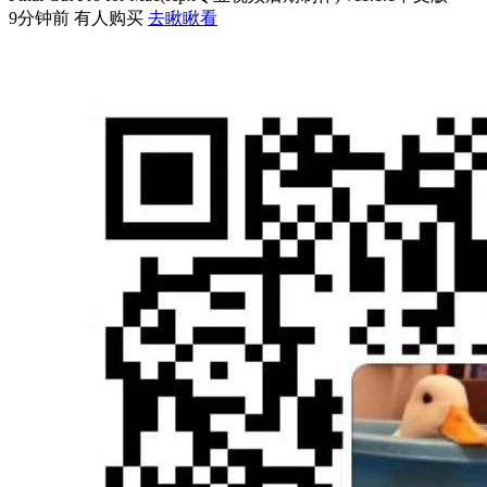
9分钟前 有人购买
去瞅瞅看