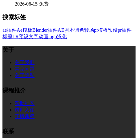
2026-06-15
免费
搜索标签
ae插件
Ae模板
Blender插件
AE脚本
调色
转场
pr模板
预设
pr插件
标题
LR预设
文字
动画
logo
汉化
关于
关于我们
常见问题
关于隐私
课程推介
帮助社区
讲师入住
正版课程
联系