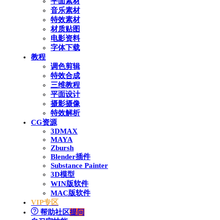
平面素材
音乐素材
特效素材
材质贴图
电影资料
字体下载
教程
调色剪辑
特效合成
三维教程
平面设计
摄影摄像
特效解析
CG资源
3DMAX
MAYA
Zbursh
Blender插件
Substance Painter
3D模型
WIN版软件
MAC版软件
VIP专区
帮助社区
提问