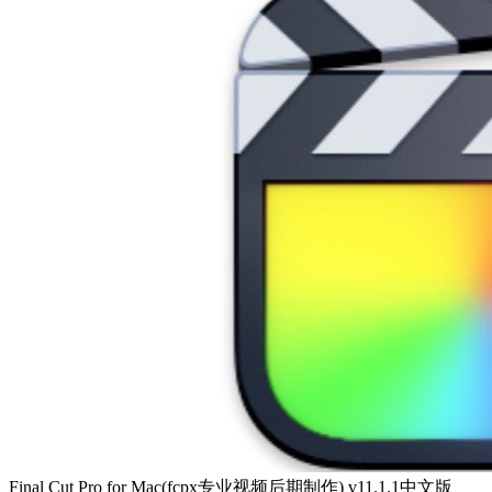
Final Cut Pro for Mac(fcpx专业视频后期制作) v11.1.1中文版