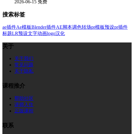
2026-06-15
免费
搜索标签
ae插件
Ae模板
Blender插件
AE脚本
调色
转场
pr模板
预设
pr插件
标题
LR预设
文字
动画
logo
汉化
关于
关于我们
常见问题
关于隐私
课程推介
帮助社区
讲师入住
正版课程
联系