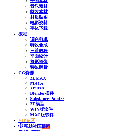
平面素材
音乐素材
特效素材
材质贴图
电影资料
字体下载
教程
调色剪辑
特效合成
三维教程
平面设计
摄影摄像
特效解析
CG资源
3DMAX
MAYA
Zbursh
Blender插件
Substance Painter
3D模型
WIN版软件
MAC版软件
VIP专区
帮助社区
提问