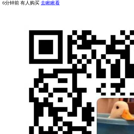
6分钟前 有人购买
去瞅瞅看