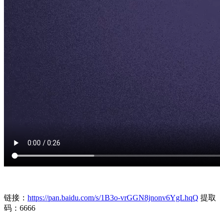
链接：
https://pan.baidu.com/s/1B3o-vrGGN8jnonv6YgLhqQ
提取
码：6666