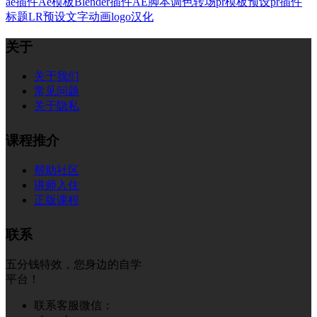
ae插件
Ae模板
Blender插件
AE脚本
调色
转场
pr模板
预设
pr插件
标题
LR预设
文字
动画
logo
汉化
关于
关于我们
常见问题
关于隐私
课程推介
帮助社区
讲师入住
正版课程
联系
五分钱特效，您身边的自学
平台！
联系客服微信：