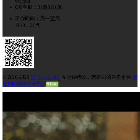
vfxcool
QQ客服：3169811060
工作时间：周一至周
五10—21点
© 2018-2026
VFXcool.com
五分钱特效，您身边的自学平台
冀
ICP备18026256号-1
51La