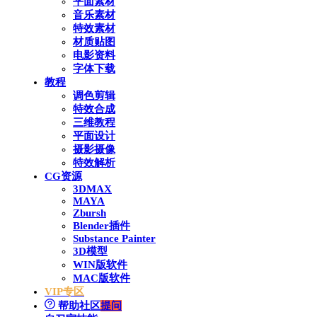
平面素材
音乐素材
特效素材
材质贴图
电影资料
字体下载
教程
调色剪辑
特效合成
三维教程
平面设计
摄影摄像
特效解析
CG资源
3DMAX
MAYA
Zbursh
Blender插件
Substance Painter
3D模型
WIN版软件
MAC版软件
VIP专区
帮助社区
提问