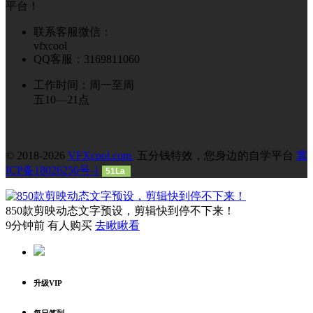
平台！
联系客服微信：
vfxcool
QQ客服：3169811060
工作时间：周一至周
五10—21点
© 2018-2026
VFXcool.com
五分钱特效，您身边的自学平台
冀
ICP备18026256号-1
51La
850款剪映动态文字预设，剪辑快到停不下来！
9分钟前 有人购买
去瞅瞅看
升级VIP