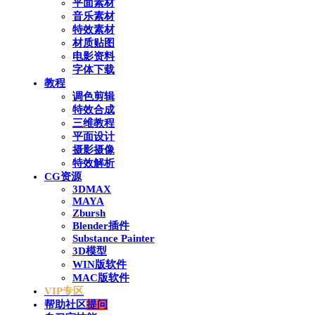
平面素材
音乐素材
特效素材
材质贴图
电影资料
字体下载
教程
调色剪辑
特效合成
三维教程
平面设计
摄影摄像
特效解析
CG资源
3DMAX
MAYA
Zbursh
Blender插件
Substance Painter
3D模型
WIN版软件
MAC版软件
VIP专区
帮助社区
提问