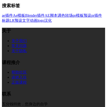
搜索标签
ae插件
Ae模板
Blender插件
AE脚本
调色
转场
pr模板
预设
pr插件
标题
LR预设
文字
动画
logo
汉化
关于
关于我们
常见问题
关于隐私
课程推介
帮助社区
讲师入住
正版课程
联系
五分钱特效，您身边的自学