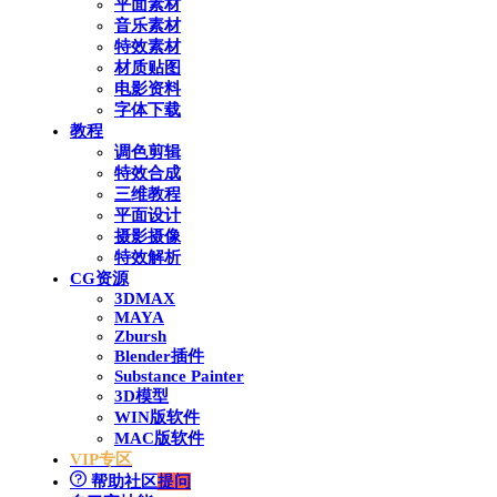
平面素材
音乐素材
特效素材
材质贴图
电影资料
字体下载
教程
调色剪辑
特效合成
三维教程
平面设计
摄影摄像
特效解析
CG资源
3DMAX
MAYA
Zbursh
Blender插件
Substance Painter
3D模型
WIN版软件
MAC版软件
VIP专区
帮助社区
提问