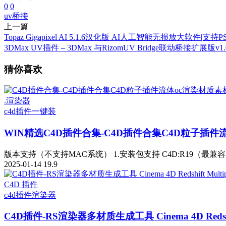
0
0
uv
桥接
上一篇
Topaz Gigapixel AI 5.1.6汉化版 AI人工智能无损放大软件|支持PS
3DMax UV插件 – 3DMax 与RizomUV Bridge联动桥接扩展版v1.
猜你喜欢
.渲染器
c4d插件一键装
WIN精选
C4D插件合集-C4D插件合集C4D粒子插件
版本支持（不支持MAC系统） 1.安装包支持 C4D:R19（最兼容）R20 
2025-01-14
19.9
C4D 插件
c4d插件
渲染器
C4D插件-RS渲染器多材质生成工具 Cinema 4D Redshift Mul