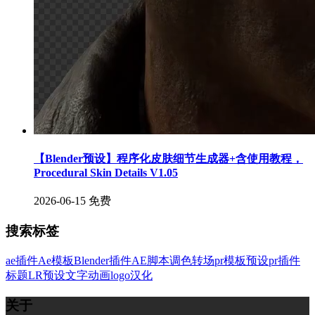
【Blender预设】程序化皮肤细节生成器+含使用教程，
Procedural Skin Details V1.05
2026-06-15
免费
搜索标签
ae插件
Ae模板
Blender插件
AE脚本
调色
转场
pr模板
预设
pr插件
标题
LR预设
文字
动画
logo
汉化
关于