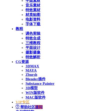
平面素材
音乐素材
特效素材
材质贴图
电影资料
字体下载
教程
调色剪辑
特效合成
三维教程
平面设计
摄影摄像
特效解析
CG资源
3DMAX
MAYA
Zbursh
Blender插件
Substance Painter
3D模型
WIN版软件
MAC版软件
VIP专区
帮助社区
提问