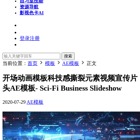
自习室
技能
资源导航
影视色卡
AI
登录
注册
搜索
当前位置：
首页
模板
AE模板
正文
开场动画模板科技感撕裂元素视频宣传片
头AE模板- Sci-Fi Business Slideshow
2020-07-29
AE模板