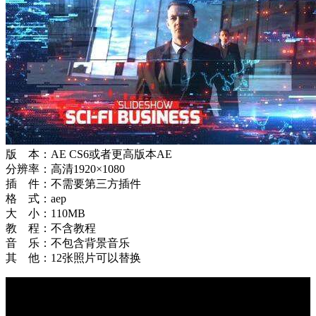
版 本：AE CS6或者更高版本AE
分辨率：高清1920×1080
插 件：不需要第三方插件
格 式：aep
大 小：110MB
教 程：不含教程
音 乐：不包含背景音乐
其 他：12张照片可以替换