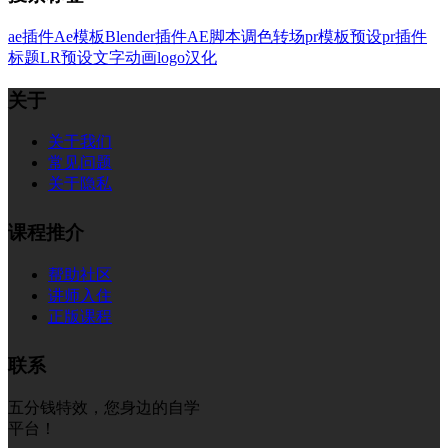
ae插件
Ae模板
Blender插件
AE脚本
调色
转场
pr模板
预设
pr插件
标题
LR预设
文字
动画
logo
汉化
关于
关于我们
常见问题
关于隐私
课程推介
帮助社区
讲师入住
正版课程
联系
五分钱特效，您身边的自学
平台！