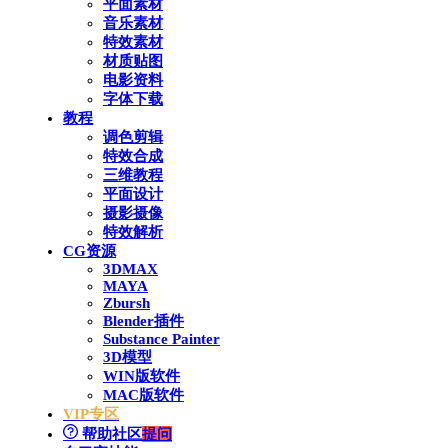
平面素材
音乐素材
特效素材
材质贴图
电影资料
字体下载
教程
调色剪辑
特效合成
三维教程
平面设计
摄影摄像
特效解析
CG资源
3DMAX
MAYA
Zbursh
Blender插件
Substance Painter
3D模型
WIN版软件
MAC版软件
VIP专区
帮助社区
提问