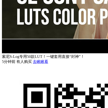
索尼S-Log专用50款LUT！一键套用直接“封神”！
5分钟前 有人购买
去瞅瞅看