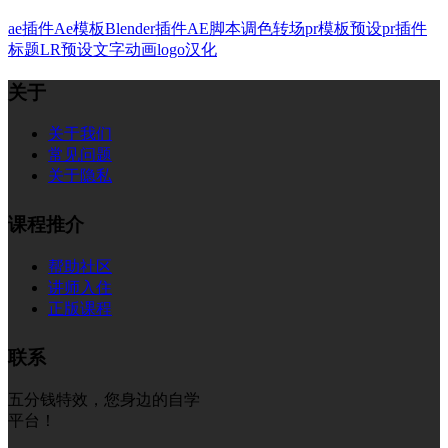
ae插件
Ae模板
Blender插件
AE脚本
调色
转场
pr模板
预设
pr插件
标题
LR预设
文字
动画
logo
汉化
关于
关于我们
常见问题
关于隐私
课程推介
帮助社区
讲师入住
正版课程
联系
五分钱特效，您身边的自学
平台！