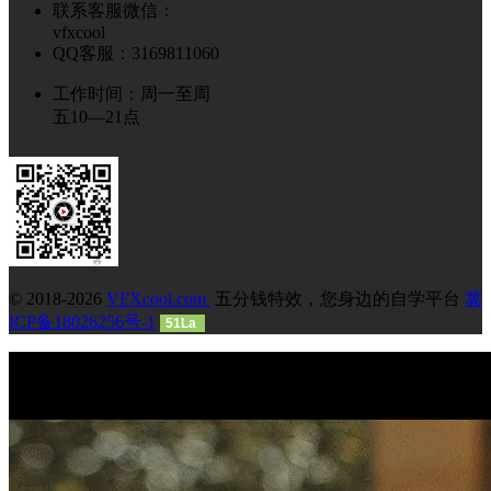
联系客服微信：
vfxcool
QQ客服：3169811060
工作时间：周一至周
五10—21点
© 2018-2026
VFXcool.com
五分钱特效，您身边的自学平台
冀
ICP备18026256号-1
51La