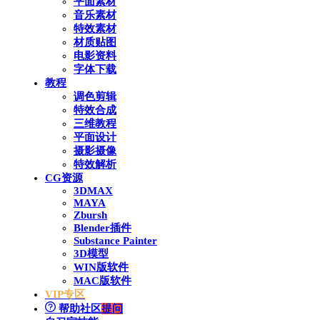
平面素材
音乐素材
特效素材
材质贴图
电影资料
字体下载
教程
调色剪辑
特效合成
三维教程
平面设计
摄影摄像
特效解析
CG资源
3DMAX
MAYA
Zbursh
Blender插件
Substance Painter
3D模型
WIN版软件
MAC版软件
VIP专区
帮助社区
提问