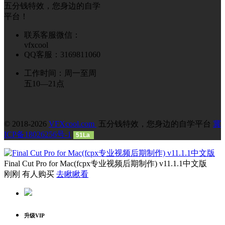
五分钱特效，您身边的自学
平台！
联系客服微信：
vfxcool
QQ客服：3169811060
工作时间：周一至周
五10—21点
© 2018-2026
VFXcool.com
五分钱特效，您身边的自学平台
冀
ICP备18026256号-1
51La
Final Cut Pro for Mac(fcpx专业视频后期制作) v11.1.1中文版
刚刚 有人购买
去瞅瞅看
升级VIP