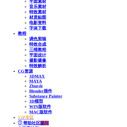
平面素材
音乐素材
特效素材
材质贴图
电影资料
字体下载
教程
调色剪辑
特效合成
三维教程
平面设计
摄影摄像
特效解析
CG资源
3DMAX
MAYA
Zbursh
Blender插件
Substance Painter
3D模型
WIN版软件
MAC版软件
VIP专区
帮助社区
提问