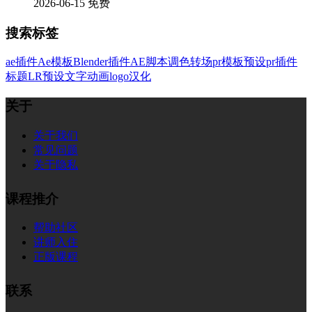
2026-06-15
免费
搜索标签
ae插件
Ae模板
Blender插件
AE脚本
调色
转场
pr模板
预设
pr插件
标题
LR预设
文字
动画
logo
汉化
关于
关于我们
常见问题
关于隐私
课程推介
帮助社区
讲师入住
正版课程
联系