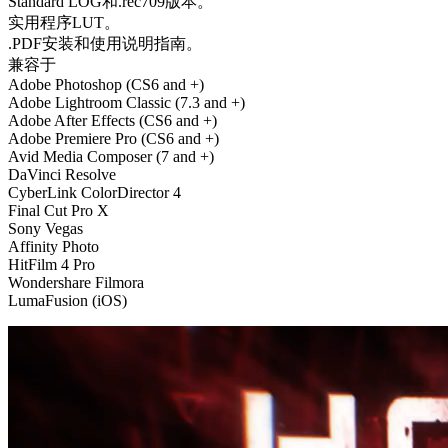
Standard LOG和.rec709版本。
实用程序LUT。
.PDF安装和使用说明指南。
兼容于
Adobe Photoshop (CS6 and +)
Adobe Lightroom Classic (7.3 and +)
Adobe After Effects (CS6 and +)
Adobe Premiere Pro (CS6 and +)
Avid Media Composer (7 and +)
DaVinci Resolve
CyberLink ColorDirector 4
Final Cut Pro X
Sony Vegas
Affinity Photo
HitFilm 4 Pro
Wondershare Filmora
LumaFusion (iOS)