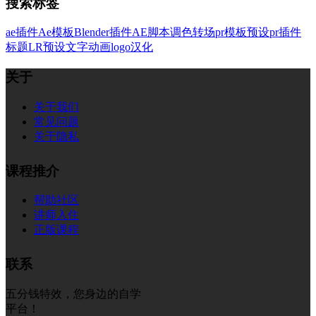
搜索标签
ae插件
Ae模板
Blender插件
AE脚本
调色
转场
pr模板
预设
pr插件
标题
LR预设
文字
动画
logo
汉化
关于
关于我们
常见问题
关于隐私
课程推介
帮助社区
讲师入住
正版课程
联系
五分钱特效，您身边的自学
平台！