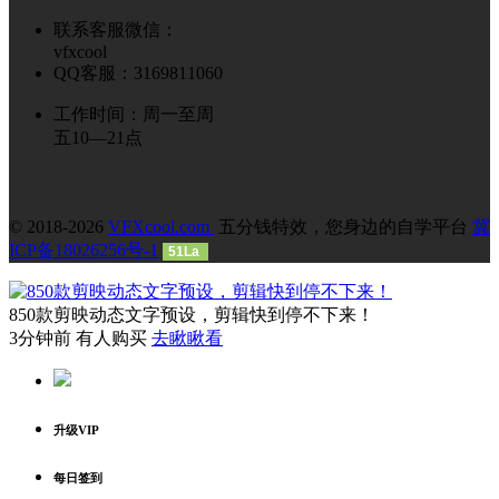
联系客服微信：
vfxcool
QQ客服：3169811060
工作时间：周一至周
五10—21点
© 2018-2026
VFXcool.com
五分钱特效，您身边的自学平台
冀
ICP备18026256号-1
51La
850款剪映动态文字预设，剪辑快到停不下来！
3分钟前 有人购买
去瞅瞅看
升级VIP
每日签到