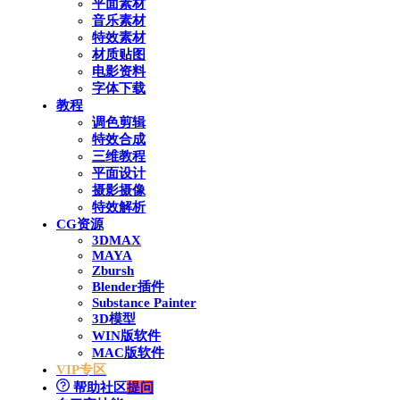
平面素材
音乐素材
特效素材
材质贴图
电影资料
字体下载
教程
调色剪辑
特效合成
三维教程
平面设计
摄影摄像
特效解析
CG资源
3DMAX
MAYA
Zbursh
Blender插件
Substance Painter
3D模型
WIN版软件
MAC版软件
VIP专区
帮助社区
提问