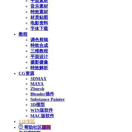
平面素材
音乐素材
特效素材
材质贴图
电影资料
字体下载
教程
调色剪辑
特效合成
三维教程
平面设计
摄影摄像
特效解析
CG资源
3DMAX
MAYA
Zbursh
Blender插件
Substance Painter
3D模型
WIN版软件
MAC版软件
VIP专区
帮助社区
提问