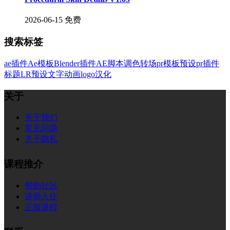
2026-06-15
免费
搜索标签
ae插件
Ae模板
Blender插件
AE脚本
调色
转场
pr模板
预设
pr插件
标题
LR预设
文字
动画
logo
汉化
关于
关于我们
常见问题
关于隐私
课程推介
帮助社区
讲师入住
正版课程