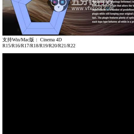
支持Win/Mac版： Cinema 4D
R15/R16/R17/R18/R19/R20/R21/R22