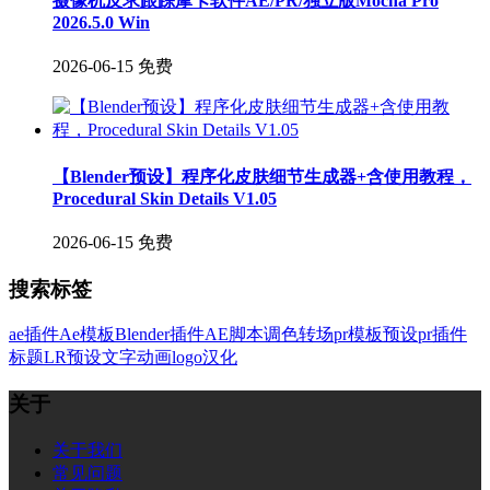
摄像机反求跟踪摩卡软件AE/PR/独立版Mocha Pro
2026.5.0 Win
2026-06-15
免费
【Blender预设】程序化皮肤细节生成器+含使用教程，
Procedural Skin Details V1.05
2026-06-15
免费
搜索标签
ae插件
Ae模板
Blender插件
AE脚本
调色
转场
pr模板
预设
pr插件
标题
LR预设
文字
动画
logo
汉化
关于
关于我们
常见问题