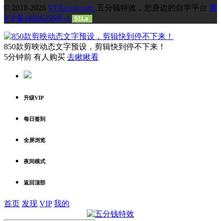
© 2018-2026
VFXcool.com
五分钱特效，您身边的自学平台
冀
ICP备18026256号-1
51La
850款剪映动态文字预设，剪辑快到停不下来！
5分钟前 有人购买
去瞅瞅看
升级VIP
每日签到
全屏浏览
夜间模式
返回顶部
首页
发现
VIP
我的