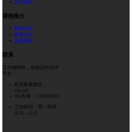
关于隐私
课程推介
帮助社区
讲师入住
正版课程
联系
五分钱特效，您身边的自学
平台！
联系客服微信：
vfxcool
QQ客服：3169811060
工作时间：周一至周
五10—21点