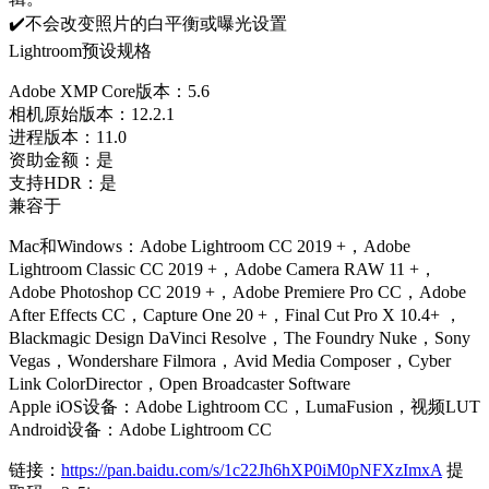
✔️不会改变照片的白平衡或曝光设置
Lightroom预设规格
Adobe XMP Core版本：5.6
相机原始版本：12.2.1
进程版本：11.0
资助金额：是
支持HDR：是
兼容于
Mac和Windows：Adobe Lightroom CC 2019 +，Adobe
Lightroom Classic CC 2019 +，Adobe Camera RAW 11 +，
Adobe Photoshop CC 2019 +，Adobe Premiere Pro CC，Adobe
After Effects CC，Capture One 20 +，Final Cut Pro X 10.4+ ，
Blackmagic Design DaVinci Resolve，The Foundry Nuke，Sony
Vegas，Wondershare Filmora，Avid Media Composer，Cyber​​
Link ColorDirector，Open Broadcaster Software
Apple iOS设备：Adobe Lightroom CC，LumaFusion，视频LUT
Android设备：Adobe Lightroom CC
链接：
https://pan.baidu.com/s/1c22Jh6hXP0iM0pNFXzImxA
提