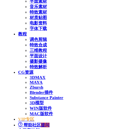
平面素材
音乐素材
特效素材
材质贴图
电影资料
字体下载
教程
调色剪辑
特效合成
三维教程
平面设计
摄影摄像
特效解析
CG资源
3DMAX
MAYA
Zbursh
Blender插件
Substance Painter
3D模型
WIN版软件
MAC版软件
VIP专区
帮助社区
提问