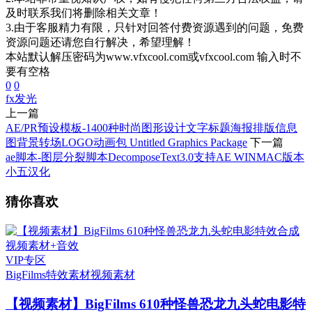
及时联系我们将删除相关文章！
3.由于客服精力有限，只针对回答付费资源遇到的问题，免费
资源问题还请您自行解决，希望理解！
本站默认解压密码为www.vfxcool.com或vfxcool.com 输入时不
要有空格
0
0
fx
发光
上一篇
AE/PR预设模板-1400种时尚图形设计文字标题海报排版信息
图背景转场LOGO动画包 Untitled Graphics Package
下一篇
ae脚本-图层分裂脚本DecomposeText3.0支持AE WINMAC版本
小五汉化
猜你喜欢
VIP专区
BigFilms
特效素材
视频素材
【视频素材】BigFilms 610种怪兽恐龙九头蛇电影特