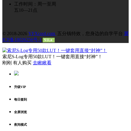
工作时间：周一至周
五10—21点
© 2018-2026
VFXcool.com
五分钱特效，您身边的自学平台
冀
ICP备18026256号-1
51La
索尼S-Log专用50款LUT！一键套用直接“封神”！
刚刚 有人购买
去瞅瞅看
升级VIP
每日签到
全屏浏览
夜间模式