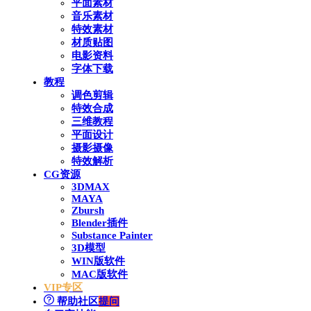
平面素材
音乐素材
特效素材
材质贴图
电影资料
字体下载
教程
调色剪辑
特效合成
三维教程
平面设计
摄影摄像
特效解析
CG资源
3DMAX
MAYA
Zbursh
Blender插件
Substance Painter
3D模型
WIN版软件
MAC版软件
VIP专区
帮助社区
提问