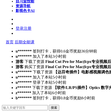
自习室
技能
资源导航
影视色卡
AI
登录
注册
首页
后期全能课
u*******
签到打卡，获得0.6金币奖励
36分钟前
u*******
加入了本站
3小时前
游客
下载了资源
Final Cut Pro for Mac(fcpx专业视
游客
购买了资源
Final Cut Pro for Mac(fcpx专业视
u*******
下载了资源
【达芬奇插件】电影感视频调色插件 PFA 
u*******
加入了本站
5小时前
u*******
登录了本站
5小时前
z*******
下载了资源
【软件/LR/PS插件】Optics 数
z*******
加入了本站
6小时前
b*******
签到打卡，获得0.8金币奖励
8小时前
搜索