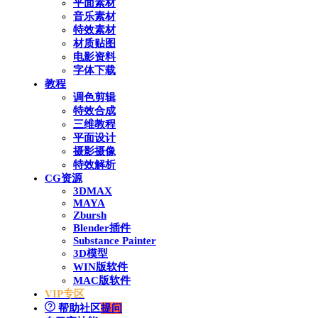
平面素材
音乐素材
特效素材
材质贴图
电影资料
字体下载
教程
调色剪辑
特效合成
三维教程
平面设计
摄影摄像
特效解析
CG资源
3DMAX
MAYA
Zbursh
Blender插件
Substance Painter
3D模型
WIN版软件
MAC版软件
VIP专区
帮助社区
提问