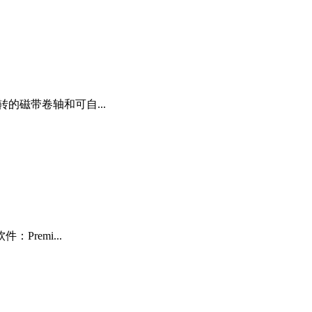
的磁带卷轴和可自...
remi...