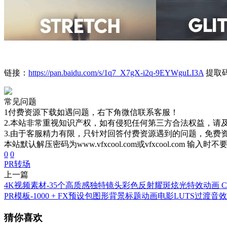
链接：
https://pan.baidu.com/s/1q7_X7gX-i2q-9EYWguLI3A
提取码
常见问题
1付费资源下载如遇问题，右下角微信联系客服！
2.本站非常重视知识产权，如有侵犯任何第三方合法权益，请
3.由于客服精力有限，只针对回答付费资源遇到的问题，免费
本站默认解压密码为www.vfxcool.com或vfxcool.com 输入时
0
0
PR
转场
上一篇
4K视频素材-35个高质感独特镜头彩色反射耀斑炫光特效动画 CinePac
PR模板-1000 + FX预设包图形背景标题动画电影LUTS过渡音
猜你喜欢