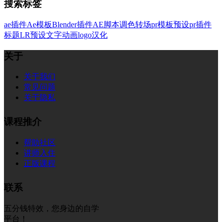
搜索标签
ae插件
Ae模板
Blender插件
AE脚本
调色
转场
pr模板
预设
pr插件
标题
LR预设
文字
动画
logo
汉化
关于
关于我们
常见问题
关于隐私
课程推介
帮助社区
讲师入住
正版课程
联系
五分钱特效，您身边的自学
平台！