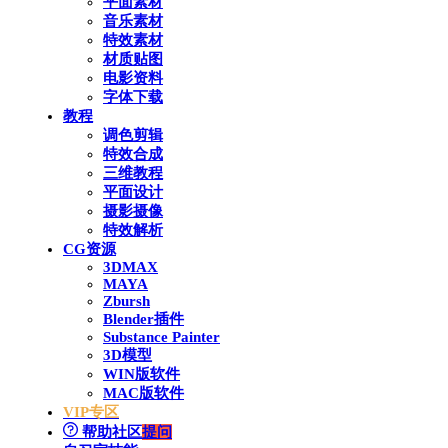
平面素材
音乐素材
特效素材
材质贴图
电影资料
字体下载
教程
调色剪辑
特效合成
三维教程
平面设计
摄影摄像
特效解析
CG资源
3DMAX
MAYA
Zbursh
Blender插件
Substance Painter
3D模型
WIN版软件
MAC版软件
VIP专区
帮助社区
提问