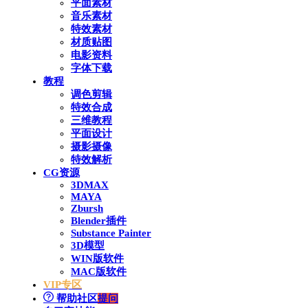
平面素材
音乐素材
特效素材
材质贴图
电影资料
字体下载
教程
调色剪辑
特效合成
三维教程
平面设计
摄影摄像
特效解析
CG资源
3DMAX
MAYA
Zbursh
Blender插件
Substance Painter
3D模型
WIN版软件
MAC版软件
VIP专区
帮助社区
提问