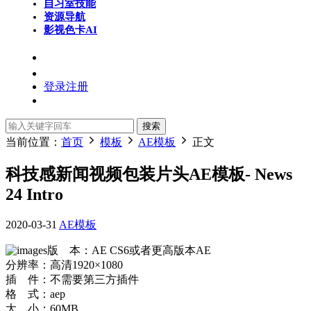
自习室
技能
资源导航
影视色卡
AI
登录
注册
搜索
当前位置：
首页
模板
AE模板
正文
科技感新闻视频包装片头AE模板- News
24 Intro
2020-03-31
AE模板
版 本：AE CS6或者更高版本AE
分辨率：高清1920×1080
插 件：不需要第三方插件
格 式：aep
大 小：60MB