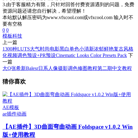
3.由于客服精力有限，只针对回答付费资源遇到的问题，免费
资源问题还请您自行解决，希望理解！
本站默认解压密码为www.vfxcool.com或vfxcool.com 输入时不
要有空格
0
0
模板
科技
上一篇
1300种LUTS大气时尚电影黑白单色小清新浓郁鲜艳复古风格
化视频调色预设+PR预设Cinematic Looks Color Presets Pack
下
一篇
大Q张希新Balesr日系人像摄影调色修图教程第二期中文教程
猜你喜欢
AE模板
ae插件
动画
【AE插件】3D曲面弯曲动画 Foldspace v1.0.2 Win
版+使用教程