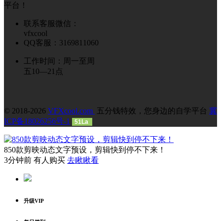
平台！
联系客服微信：
vfxcool
QQ客服：3169811060
工作时间：周一至周
五10—21点
© 2018-2026
VFXcool.com
五分钱特效，您身边的自学平台
冀
ICP备18026256号-1
51La
850款剪映动态文字预设，剪辑快到停不下来！
3分钟前 有人购买
去瞅瞅看
升级VIP