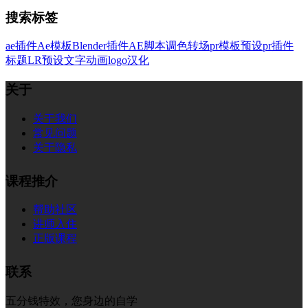
搜索标签
ae插件
Ae模板
Blender插件
AE脚本
调色
转场
pr模板
预设
pr插件
标题
LR预设
文字
动画
logo
汉化
关于
关于我们
常见问题
关于隐私
课程推介
帮助社区
讲师入住
正版课程
联系
五分钱特效，您身边的自学