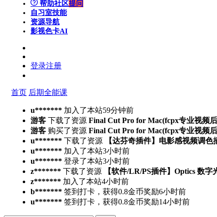
帮助社区
提问
自习室
技能
资源导航
影视色卡
AI
登录
注册
首页
后期全能课
u*******
加入了本站
59分钟前
游客
下载了资源
Final Cut Pro for Mac(fcpx专业视
游客
购买了资源
Final Cut Pro for Mac(fcpx专业视
u*******
下载了资源
【达芬奇插件】电影感视频调色插件 PFA 
u*******
加入了本站
3小时前
u*******
登录了本站
3小时前
z*******
下载了资源
【软件/LR/PS插件】Optics 数
z*******
加入了本站
4小时前
b*******
签到打卡，获得0.8金币奖励
6小时前
u*******
签到打卡，获得0.8金币奖励
14小时前