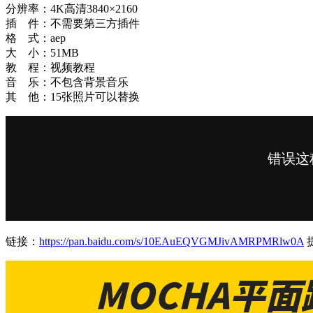
分辨率：4K高清3840×2160
插 件：不需要第三方插件
格 式：aep
大 小：51MB
教 程：视频教程
音 乐：不包含背景音乐
其 他：15张照片可以替换
链接：
https://pan.baidu.com/s/10EAuEQVGMJivAMRPMRlw0A
提