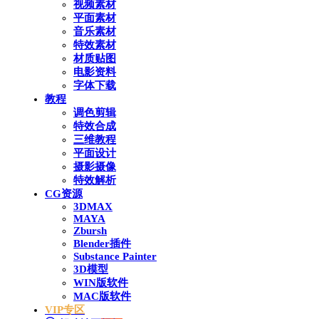
视频素材
平面素材
音乐素材
特效素材
材质贴图
电影资料
字体下载
教程
调色剪辑
特效合成
三维教程
平面设计
摄影摄像
特效解析
CG资源
3DMAX
MAYA
Zbursh
Blender插件
Substance Painter
3D模型
WIN版软件
MAC版软件
VIP专区