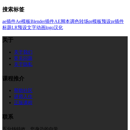
搜索标签
ae插件
Ae模板
Blender插件
AE脚本
调色
转场
pr模板
预设
pr插件
标题
LR预设
文字
动画
logo
汉化
关于
关于我们
常见问题
关于隐私
课程推介
帮助社区
讲师入住
正版课程
联系
五分钱特效，您身边的自学