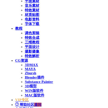
平面素材
音乐素材
特效素材
材质贴图
电影资料
字体下载
教程
调色剪辑
特效合成
三维教程
平面设计
摄影摄像
特效解析
CG资源
3DMAX
MAYA
Zbursh
Blender插件
Substance Painter
3D模型
WIN版软件
MAC版软件
VIP专区
帮助社区
提问