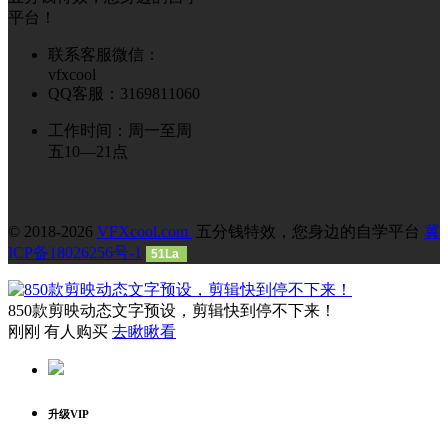
平台！
联系客服微信：
vfxcool
QQ客服：3169811060
工作时间：周一至周
五10—21点
© 2018-2026
VFXcool.com
五分钱特效，您身边的自学平台
冀
ICP备18026256号-1
51La
850款剪映动态文字预设，剪辑快到停不下来！
刚刚 有人购买
去瞅瞅看
升级VIP