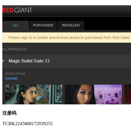
注册码
TCBK2245868172939255