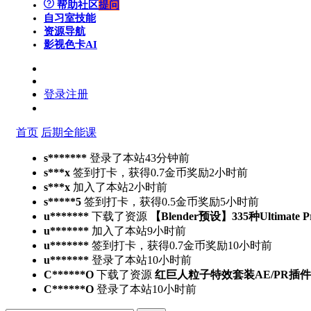
帮助社区
提问
自习室
技能
资源导航
影视色卡
AI
登录
注册
首页
后期全能课
s*******
登录了本站
43分钟前
s***x
签到打卡，获得0.7金币奖励
2小时前
s***x
加入了本站
2小时前
s*****5
签到打卡，获得0.5金币奖励
5小时前
u*******
下载了资源
【Blender预设】335种Ultimate 
u*******
加入了本站
9小时前
u*******
签到打卡，获得0.7金币奖励
10小时前
u*******
登录了本站
10小时前
C******O
下载了资源
红巨人粒子特效套装AE/PR插件v2023.4.
C******O
登录了本站
10小时前