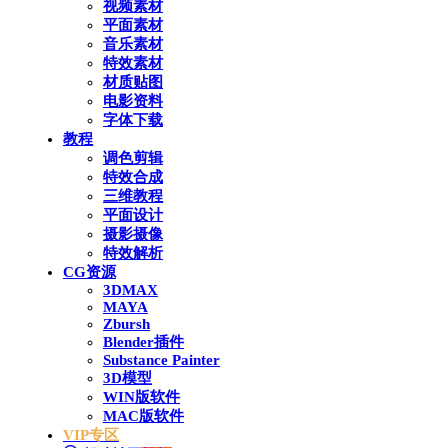
视频素材
平面素材
音乐素材
特效素材
材质贴图
电影资料
字体下载
教程
调色剪辑
特效合成
三维教程
平面设计
摄影摄像
特效解析
CG资源
3DMAX
MAYA
Zbursh
Blender插件
Substance Painter
3D模型
WIN版软件
MAC版软件
VIP专区