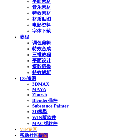
平面素材
音乐素材
特效素材
材质贴图
电影资料
字体下载
教程
调色剪辑
特效合成
三维教程
平面设计
摄影摄像
特效解析
CG资源
3DMAX
MAYA
Zbursh
Blender插件
Substance Painter
3D模型
WIN版软件
MAC版软件
VIP专区
帮助社区
提问