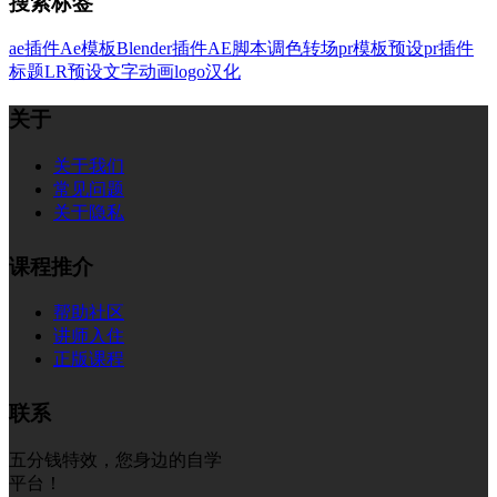
搜索标签
ae插件
Ae模板
Blender插件
AE脚本
调色
转场
pr模板
预设
pr插件
标题
LR预设
文字
动画
logo
汉化
关于
关于我们
常见问题
关于隐私
课程推介
帮助社区
讲师入住
正版课程
联系
五分钱特效，您身边的自学
平台！