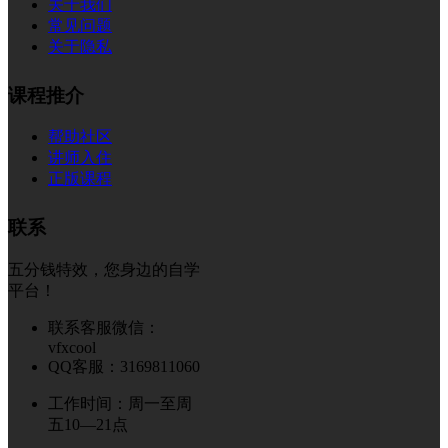
关于我们
常见问题
关于隐私
课程推介
帮助社区
讲师入住
正版课程
联系
五分钱特效，您身边的自学
平台！
联系客服微信：
vfxcool
QQ客服：3169811060
工作时间：周一至周
五10—21点