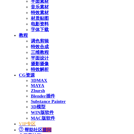
平面素材
音乐素材
特效素材
材质贴图
电影资料
字体下载
教程
调色剪辑
特效合成
三维教程
平面设计
摄影摄像
特效解析
CG资源
3DMAX
MAYA
Zbursh
Blender插件
Substance Painter
3D模型
WIN版软件
MAC版软件
VIP专区
帮助社区
提问