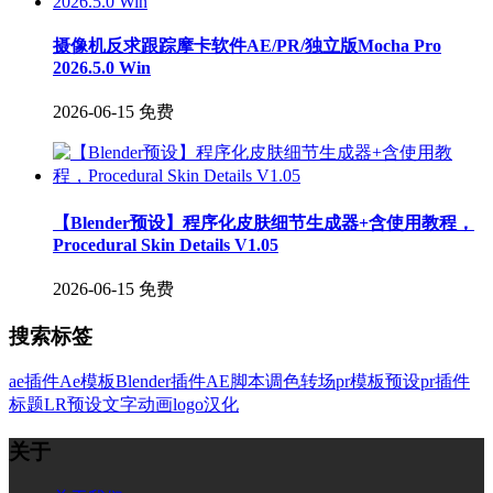
摄像机反求跟踪摩卡软件AE/PR/独立版Mocha Pro
2026.5.0 Win
2026-06-15
免费
【Blender预设】程序化皮肤细节生成器+含使用教程，
Procedural Skin Details V1.05
2026-06-15
免费
搜索标签
ae插件
Ae模板
Blender插件
AE脚本
调色
转场
pr模板
预设
pr插件
标题
LR预设
文字
动画
logo
汉化
关于