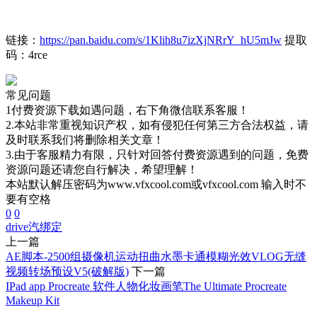
链接：
https://pan.baidu.com/s/1Klih8u7izXjNRrY_hU5mJw
提取
码：4rce
常见问题
1付费资源下载如遇问题，右下角微信联系客服！
2.本站非常重视知识产权，如有侵犯任何第三方合法权益，请
及时联系我们将删除相关文章！
3.由于客服精力有限，只针对回答付费资源遇到的问题，免费
资源问题还请您自行解决，希望理解！
本站默认解压密码为www.vfxcool.com或vfxcool.com 输入时不
要有空格
0
0
drive
汽绑定
上一篇
AE脚本-2500组摄像机运动扭曲水墨卡通模糊光效VLOG无缝
视频转场预设V5(破解版)
下一篇
IPad app Procreate 软件人物化妆画笔The Ultimate Procreate
Makeup Kit