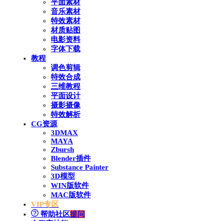
平面素材
音乐素材
特效素材
材质贴图
电影资料
字体下载
教程
调色剪辑
特效合成
三维教程
平面设计
摄影摄像
特效解析
CG资源
3DMAX
MAYA
Zbursh
Blender插件
Substance Painter
3D模型
WIN版软件
MAC版软件
VIP专区
帮助社区
提问