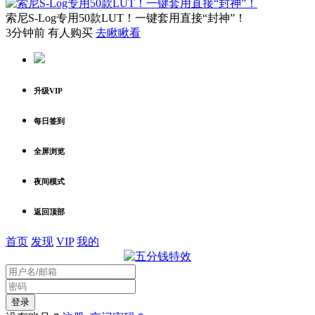
索尼S-Log专用50款LUT！一键套用直接“封神”！
3分钟前 有人购买
去瞅瞅看
升级VIP
每日签到
全屏浏览
夜间模式
返回顶部
首页
发现
VIP
我的