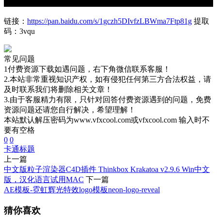
链接：
https://pan.baidu.com/s/1gczh5DIvfzLBWma7Ftp81g
提取
码：3vqu
常见问题
1付费资源下载如遇问题，右下角微信联系客服！
2.本站非常重视知识产权，如有侵犯任何第三方合法权益，请
及时联系我们将删除相关文章！
3.由于客服精力有限，只针对回答付费资源遇到的问题，免费
资源问题还请您自行解决，希望理解！
本站默认解压密码为www.vfxcool.com或vfxcool.com 输入时不
要有空格
0
0
卡通
标题
上一篇
中文版粒子渲染器C4D插件 Thinkbox Krakatoa v2.9.6 Win中文
版，汉化语言试用MAC
下一篇
AE模板-霓虹辉光特效logo模板neon-logo-reveal
猜你喜欢