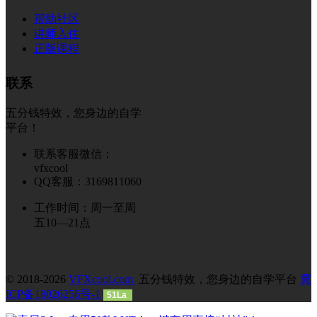
帮助社区
讲师入住
正版课程
联系
五分钱特效，您身边的自学
平台！
联系客服微信：
vfxcool
QQ客服：3169811060
工作时间：周一至周
五10—21点
© 2018-2026
VFXcool.com
五分钱特效，您身边的自学平台
冀
ICP备18026256号-1
51La