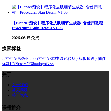
【Blender预设】程序化皮肤细节生成器+含使用教程，
Procedural Skin Details V1.05
2026-06-15
免费
搜索标签
ae插件
Ae模板
Blender插件
AE脚本
调色
转场
pr模板
预设
pr插件
标题
LR预设
文字
动画
logo
汉化
关于
关于我们
常见问题
关于隐私
课程推介