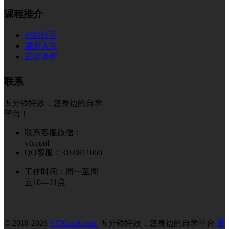
课程推介
帮助社区
讲师入住
正版课程
联系
五分钱特效，您身边的自学
平台！
联系客服微信：
vfxcool
QQ客服：3169811060
工作时间：周一至周
五10—21点
© 2018-2026
VFXcool.com
五分钱特效，您身边的自学平台
冀