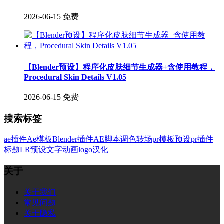
2026-06-15
免费
【Blender预设】程序化皮肤细节生成器+含使用教程，
Procedural Skin Details V1.05
2026-06-15
免费
搜索标签
ae插件
Ae模板
Blender插件
AE脚本
调色
转场
pr模板
预设
pr插件
标题
LR预设
文字
动画
logo
汉化
关于
关于我们
常见问题
关于隐私