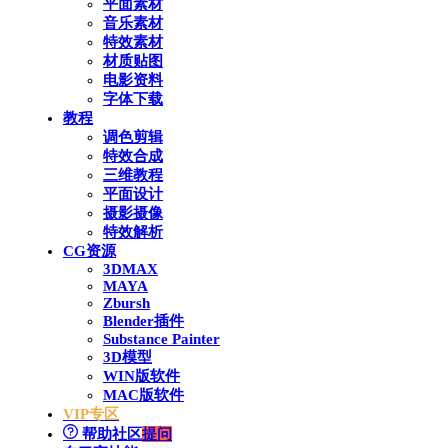
平面素材
音乐素材
特效素材
材质贴图
电影资料
字体下载
教程
调色剪辑
特效合成
三维教程
平面设计
摄影摄像
特效解析
CG资源
3DMAX
MAYA
Zbursh
Blender插件
Substance Painter
3D模型
WIN版软件
MAC版软件
VIP专区
帮助社区
提问