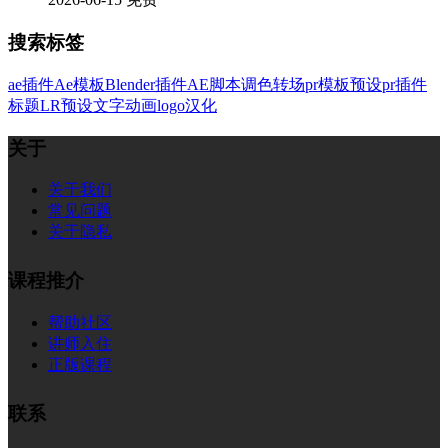
搜索标签
ae插件
Ae模板
Blender插件
AE脚本
调色
转场
pr模板
预设
pr插件
标题
LR预设
文字
动画
logo
汉化
关于
关于我们
常见问题
关于隐私
课程推介
帮助社区
讲师入住
正版课程
联系