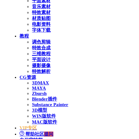
平面素材
音乐素材
特效素材
材质贴图
电影资料
字体下载
教程
调色剪辑
特效合成
三维教程
平面设计
摄影摄像
特效解析
CG资源
3DMAX
MAYA
Zbursh
Blender插件
Substance Painter
3D模型
WIN版软件
MAC版软件
VIP专区
帮助社区
提问