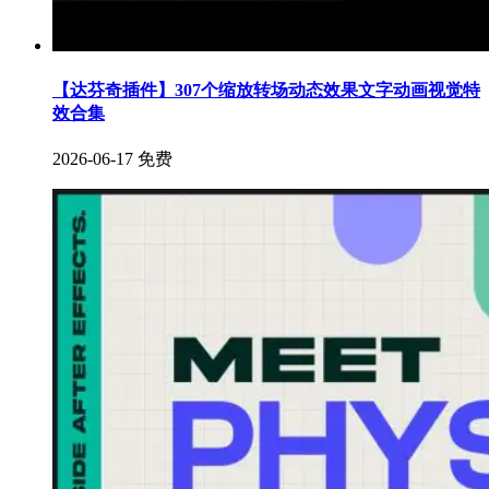
【达芬奇插件】307个缩放转场动态效果文字动画视觉特
效合集
2026-06-17
免费