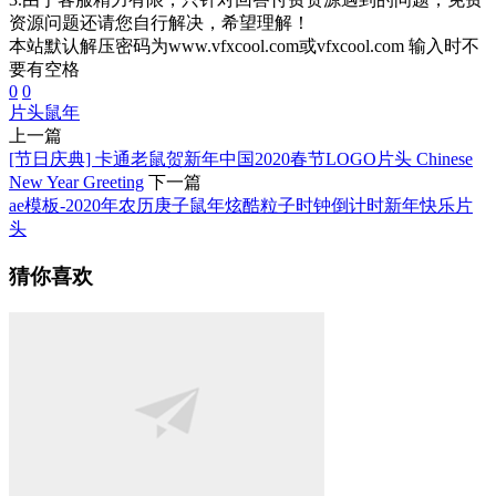
资源问题还请您自行解决，希望理解！
本站默认解压密码为www.vfxcool.com或vfxcool.com 输入时不
要有空格
0
0
片头
鼠年
上一篇
[节日庆典] 卡通老鼠贺新年中国2020春节LOGO片头 Chinese
New Year Greeting
下一篇
ae模板-2020年农历庚子鼠年炫酷粒子时钟倒计时新年快乐片
头
猜你喜欢