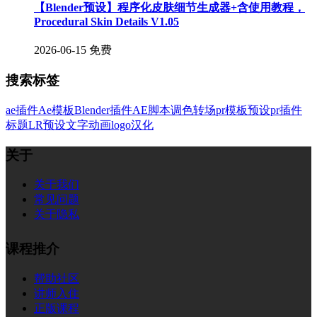
【Blender预设】程序化皮肤细节生成器+含使用教程，
Procedural Skin Details V1.05
2026-06-15
免费
搜索标签
ae插件
Ae模板
Blender插件
AE脚本
调色
转场
pr模板
预设
pr插件
标题
LR预设
文字
动画
logo
汉化
关于
关于我们
常见问题
关于隐私
课程推介
帮助社区
讲师入住
正版课程