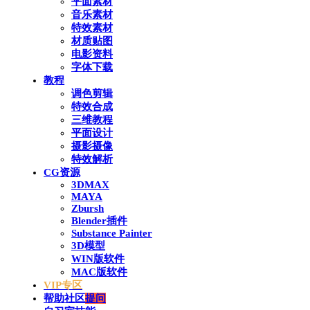
平面素材
音乐素材
特效素材
材质贴图
电影资料
字体下载
教程
调色剪辑
特效合成
三维教程
平面设计
摄影摄像
特效解析
CG资源
3DMAX
MAYA
Zbursh
Blender插件
Substance Painter
3D模型
WIN版软件
MAC版软件
VIP专区
帮助社区
提问