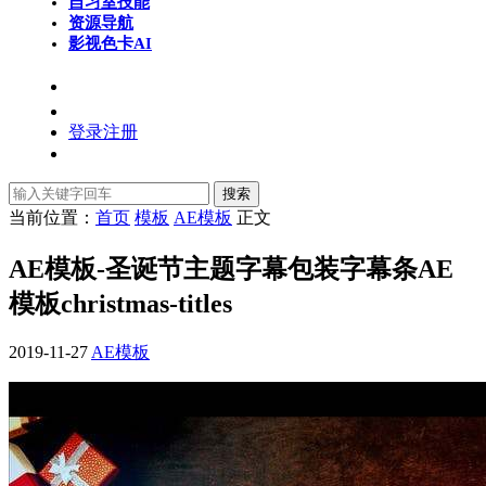
自习室
技能
资源导航
影视色卡
AI
登录
注册
搜索
当前位置：
首页
模板
AE模板
正文
AE模板-圣诞节主题字幕包装字幕条AE
模板christmas-titles
2019-11-27
AE模板