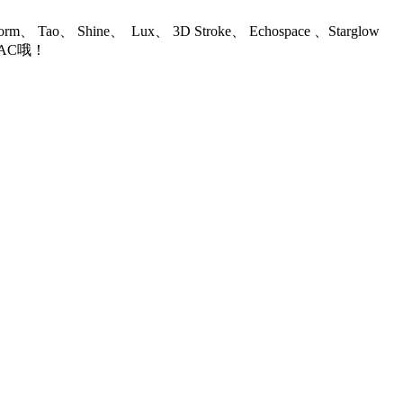
ao、 Shine、 Lux、 3D Stroke、 Echospace 、Starglow
AC哦！