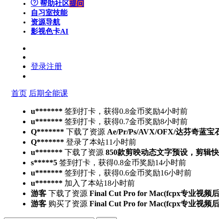
帮助社区
提问
自习室
技能
资源导航
影视色卡
AI
登录
注册
首页
后期全能课
u*******
签到打卡，获得0.8金币奖励
4小时前
u*******
签到打卡，获得0.7金币奖励
8小时前
Q*******
下载了资源
Ae/Pr/Ps/AVX/OFX/达芬奇蓝宝
Q*******
登录了本站
11小时前
u*******
下载了资源
850款剪映动态文字预设，剪辑
s*****5
签到打卡，获得0.8金币奖励
14小时前
u*******
签到打卡，获得0.6金币奖励
16小时前
u*******
加入了本站
18小时前
游客
下载了资源
Final Cut Pro for Mac(fcpx专业视
游客
购买了资源
Final Cut Pro for Mac(fcpx专业视