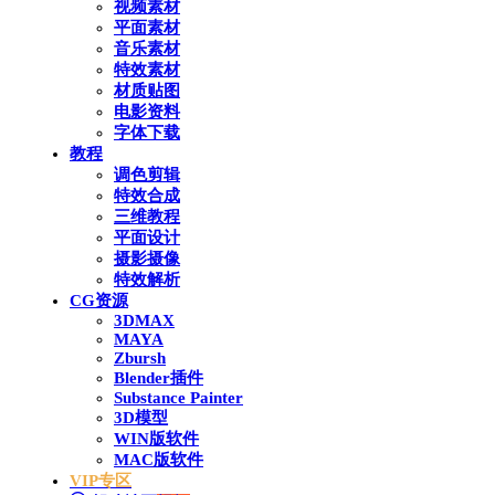
视频素材
平面素材
音乐素材
特效素材
材质贴图
电影资料
字体下载
教程
调色剪辑
特效合成
三维教程
平面设计
摄影摄像
特效解析
CG资源
3DMAX
MAYA
Zbursh
Blender插件
Substance Painter
3D模型
WIN版软件
MAC版软件
VIP专区