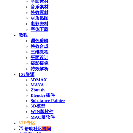
平面素材
音乐素材
特效素材
材质贴图
电影资料
字体下载
教程
调色剪辑
特效合成
三维教程
平面设计
摄影摄像
特效解析
CG资源
3DMAX
MAYA
Zbursh
Blender插件
Substance Painter
3D模型
WIN版软件
MAC版软件
VIP专区
帮助社区
提问