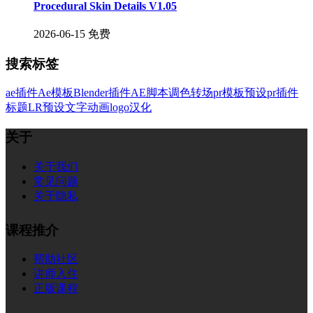
Procedural Skin Details V1.05
2026-06-15
免费
搜索标签
ae插件
Ae模板
Blender插件
AE脚本
调色
转场
pr模板
预设
pr插件
标题
LR预设
文字
动画
logo
汉化
关于
关于我们
常见问题
关于隐私
课程推介
帮助社区
讲师入住
正版课程