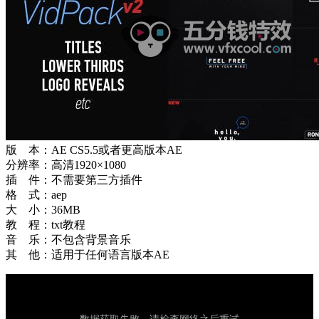
版 本：AE CS5.5或者更高版本AE
分辨率：高清1920×1080
插 件：不需要第三方插件
格 式：aep
大 小：36MB
教 程：txt教程
音 乐：不包含背景音乐
其 他：适用于任何语言版本AE