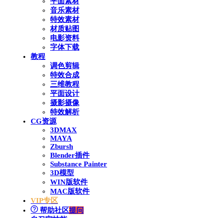
平面素材
音乐素材
特效素材
材质贴图
电影资料
字体下载
教程
调色剪辑
特效合成
三维教程
平面设计
摄影摄像
特效解析
CG资源
3DMAX
MAYA
Zbursh
Blender插件
Substance Painter
3D模型
WIN版软件
MAC版软件
VIP专区
帮助社区
提问