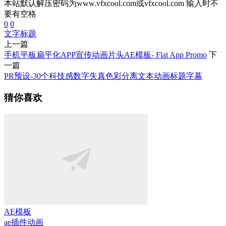
本站默认解压密码为www.vfxcool.com或vfxcool.com 输入时不
要有空格
0
0
文字
标题
上一篇
手机平板扁平化APP宣传动画片头AE模板- Flat App Promo
下
一篇
PR预设-30个科技感数字失真色彩分离文本动画标题字幕
猜你喜欢
AE模板
ae插件
动画