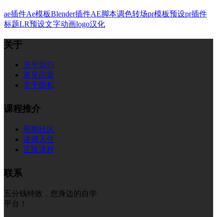
ae插件
Ae模板
Blender插件
AE脚本
调色
转场
pr模板
预设
pr插件
标题
LR预设
文字
动画
logo
汉化
关于
关于我们
常见问题
关于隐私
课程推介
帮助社区
讲师入住
正版课程
联系
五分钱特效，您身边的自学
平台！