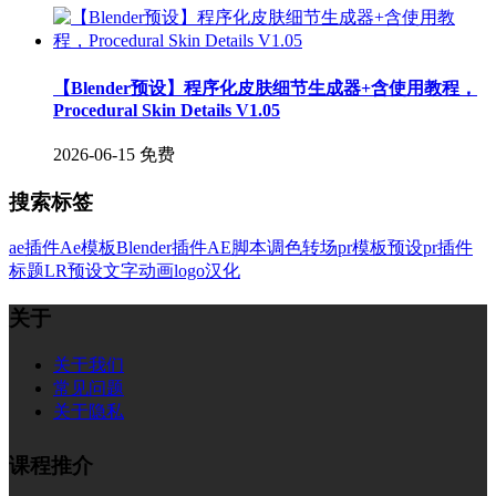
【Blender预设】程序化皮肤细节生成器+含使用教程，
Procedural Skin Details V1.05
2026-06-15
免费
搜索标签
ae插件
Ae模板
Blender插件
AE脚本
调色
转场
pr模板
预设
pr插件
标题
LR预设
文字
动画
logo
汉化
关于
关于我们
常见问题
关于隐私
课程推介