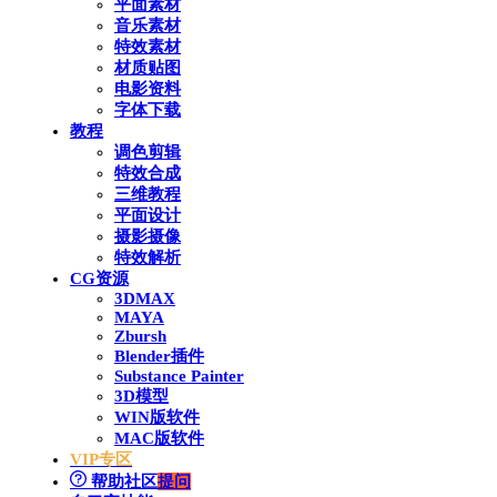
平面素材
音乐素材
特效素材
材质贴图
电影资料
字体下载
教程
调色剪辑
特效合成
三维教程
平面设计
摄影摄像
特效解析
CG资源
3DMAX
MAYA
Zbursh
Blender插件
Substance Painter
3D模型
WIN版软件
MAC版软件
VIP专区
帮助社区
提问