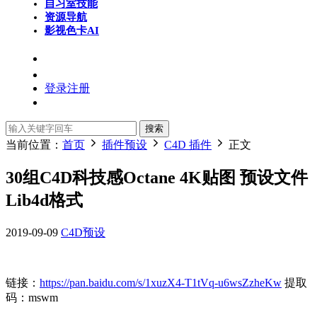
自习室
技能
资源导航
影视色卡
AI
登录
注册
搜索
当前位置：
首页
插件预设
C4D 插件
正文
30组C4D科技感Octane 4K贴图 预设文件
Lib4d格式
2019-09-09
C4D预设
链接：
https://pan.baidu.com/s/1xuzX4-T1tVq-u6wsZzheKw
提取
码：mswm