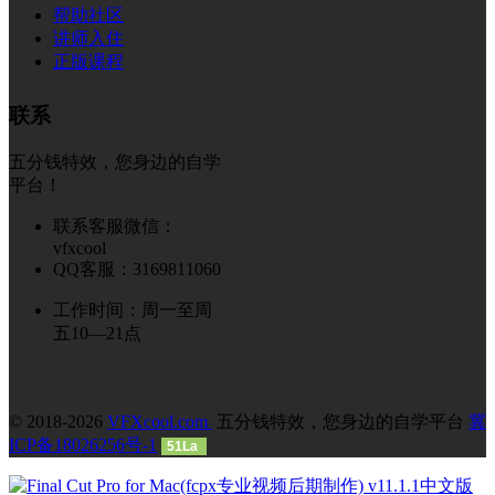
帮助社区
讲师入住
正版课程
联系
五分钱特效，您身边的自学
平台！
联系客服微信：
vfxcool
QQ客服：3169811060
工作时间：周一至周
五10—21点
© 2018-2026
VFXcool.com
五分钱特效，您身边的自学平台
冀
ICP备18026256号-1
51La